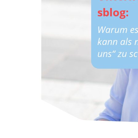
sblog:
Warum es
kann als 
uns“ zu s