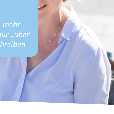
 mehr
nur „über
chreiben